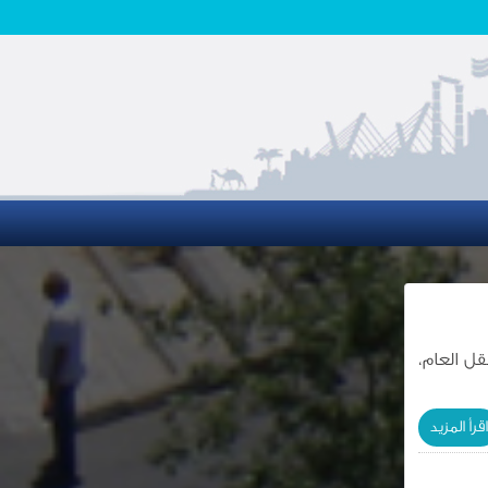
قل العام،
اقرأ المزيد