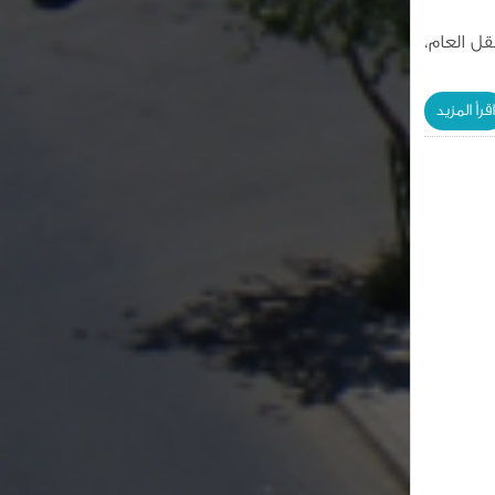
قل العام،
اقرأ المزيد