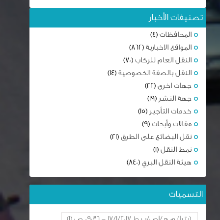
تصنيفات الأخبار
المحافظات
(4)
المواقع الاخبارية
(862)
النقل العام للركاب
(70)
النقل بالصفة الخصوصية
(14)
جهات اخرى
(22)
جهة النشر
(19)
خدمات التأجير
(15)
مقالات وأبحاث
(9)
نقل البضائع على الطرق
(21)
نمط النقل
(1)
هيئة النقل البري
(840)
التسميات
(بترا) م هـ/اص/ب ط 17/1/2017 - 09:36 ص
(1)